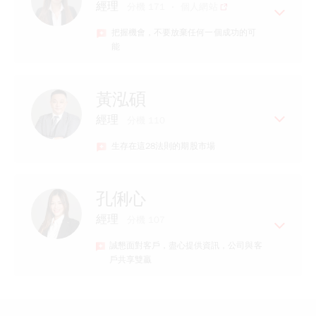
經理
分機 171
個人網站
元富期貨營業員
把握機會，不要放棄任何一個成功的可
專長
能
具備股票、期貨專業證照
專業的金融知識、海內外期貨、股票
經歷
期貨
黃泓碩
【元富期貨小辣椒】
貼心親切、熱忱服務的專業諮詢
經理
分機 110
元富期貨營業員
生存在這28法則的期股市場
專長
具期貨、信託、保險等證照
經歷
期權專業，優質貼心服務
孔俐心
系統教學不馬虎
兆豐期貨業務專員
經理
分機 107
國票期貨法人部副理
誠懇面對客戶，盡心提供資訊，公司與客
專長
戶共享雙贏
台指、股票期貨、選擇權多年實戰操
作經驗，有圖有真相
經歷
進階期貨、選擇權價差、勒式，跨式
連續IOC軟體策略應用及如何算損益平衡