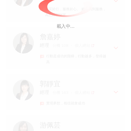
專長
承諾於行，服務於心。 細心周到服務，
證券期貨雙證照
為您經營財富。
期貨選擇權交易新手村導師
手把手 一對一軟體教學教到會
載入中...
經歷
詹嘉婷
大昌期貨業務副理
經理
分機 108
個人網站
專長
行動是成功的階梯，行動越多，登得越
具備證券、期貨等專業證照
高
專業的期貨知識、選擇權、股票期
貨、海外期貨等
經歷
3. 一對一期貨諮詢，協助處理問題
郭靜宜
大昌期貨業務襄理
經理
分機 163
個人網站
專長
實現夢想，相信就會成功
貼心服務，用心經營
耐心協助處理諮詢
經歷
具備證券、期貨業務、保險業務執照
游佩芸
【元富期貨小靜】