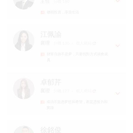
主任
分機 180
專長
聰明投資，享受生活
具期貨、證券、投信投顧等證照
專業的金融知識國內外期貨、選擇
權、股票期貨
經歷
江佩諭
親切熱忱的服務
元富期貨多年資歷
襄理
分機 136
個人網站
專長
財富自由不是夢，只要找對方式就會成
精通期權策略交易、技術線圖分析
真
擅長投資資訊整合
經歷
卓郁芹
【元富期貨喬喬】
襄理
分機 177
個人網站
元富期貨營業員
成功不是憑夢想和希望，而是憑努力和
專長
實踐
耐心協助交易上問題處理，投資交易
不在孤立無援
經歷
下單軟體操作詳細教學
徐銘俊
元富期貨營業員
國內期貨、海期、股票期貨、選擇權