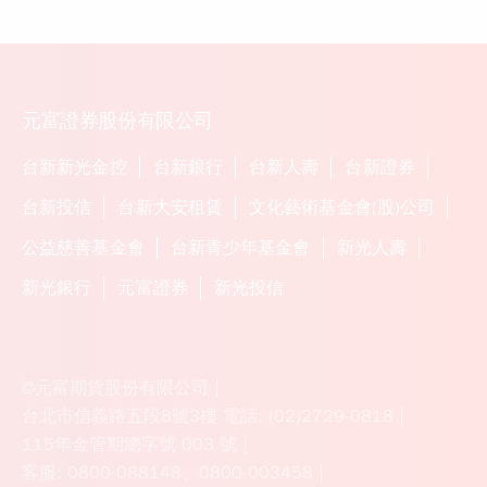
元富期貨營業員
點與時間價值
專長
國外期貨實務經驗包含美股、小道
瓊、小SP、原油及外匯貨幣
擅長各項期指短線與波段之分析
台指期，摩根籌碼多空比分析統計
熟悉選擇權交易操作之運用
元富證券股份有限公司
能迅速排解客戶與公司間之網路操作
疑難
台新新光金控
台新銀行
台新人壽
台新證券
台新投信
台新大安租賃
文化藝術基金會(股)公司
公益慈善基金會
台新青少年基金會
新光人壽
新光銀行
元富證券
新光投信
©元富期貨股份有限公司
台北市信義路五段8號3樓 電話
:
(02)2729-0818
115年金管期總字號 003 號
客服
:
0800-088148、0800-003458