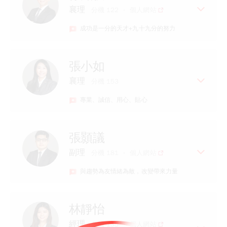
等商品
襄理
分機 122
個人網站
專長
成功是一分的天才+九十九分的努力
擅長以淺顯易懂的表達 您不懂的金融
知識
熟悉海內外交易市場 讓您內外期貨都
經歷
張小如
能通
元大證券業務主任
客製化專屬於你的交易方式 用心 貼心
襄理
分機 153
永豐證券業務襄理
的服務
專業、誠信、用心、貼心
專長
具證券、期貨等專業證照
經歷
專業的金融知識、海內外期貨與現股
張顥議
交易分享
逾10年期貨市場實務經驗
副理
分機 181
個人網站
專長
與趨勢為友情緒為敵，改變帶來力量
擅長投資資訊整合、波段分析及短線
交易
親切專業優質服務
經歷
林靜怡
熟悉資金控制管理
【元富期貨二哥】
經理
分機 135
個人網站