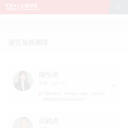
優質服務團隊
陳怡君
主任
分機 140
不斷的學習，每天進步一點點，就沒有什
麼能阻擋你抵達成功的彼岸
經歷
邱銘杰
元富期貨營業員