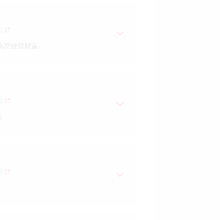
站
為您經營財富。
站
高
外期貨等
站