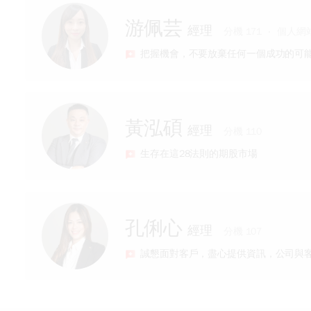
耐心協助處理諮詢
經歷
具備證券、期貨業務、保險業務執照
游佩芸
經理
【元富期貨小靜】
分機 171
個人網
元富期貨營業員
把握機會，不要放棄任何一個成功的可
專長
具備股票、期貨專業證照
經歷
專業的金融知識、海內外期貨、股票期貨
黃泓碩
經理
【元富期貨小辣椒】
分機 110
貼心親切、熱忱服務的專業諮詢
元富期貨營業員
生存在這28法則的期股市場
專長
具期貨、信託、保險等證照
經歷
期權專業，優質貼心服務
孔俐心
經理
兆豐期貨業務專員
分機 107
系統教學不馬虎
國票期貨法人部副理
誠懇面對客戶，盡心提供資訊，公司與
專長
台指、股票期貨、選擇權多年實戰操作經
經歷