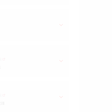
票期貨
站
真
站
實踐