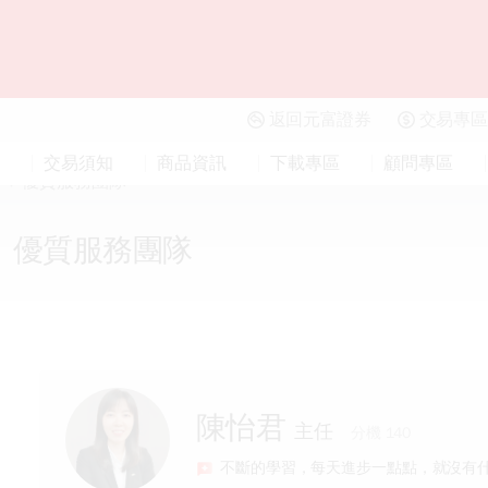
返回元富證券
交易專區
交易須知
商品資訊
下載專區
顧問專區
網頁下單
工具下載
介
優質服務團隊
證券下單
新環球大亨
優質服務團隊
財富管理下單
贏家快手
雲端條件單
期貨新全球達
人
存股專區
元富API
ETF募集申購
陳怡君
主任
分機 140
不斷的學習，每天進步一點點，就沒有