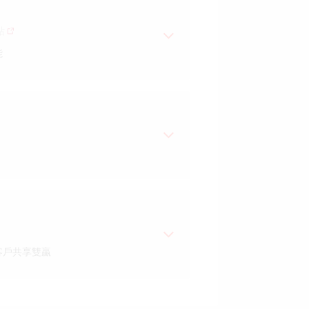
站
能
客戶共享雙贏
驗，有圖有真相