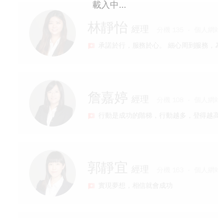
載入中...
親切專業優質服務
經歷
熟悉資金控制管理
林靜怡
經理
【元富期貨二哥】
分機 135
個人網
承諾於行，服務於心。 細心周到服務，
專長
證券期貨雙證照
期貨選擇權交易新手村導師
經歷
手把手 一對一軟體教學教到會
詹嘉婷
經理
大昌期貨業務副理
分機 108
個人網
行動是成功的階梯，行動越多，登得越
專長
具備證券、期貨等專業證照
專業的期貨知識、選擇權、股票期貨、海
經歷
3. 一對一期貨諮詢，協助處理問題
郭靜宜
經理
大昌期貨業務襄理
分機 163
個人網
實現夢想，相信就會成功
專長
貼心服務，用心經營