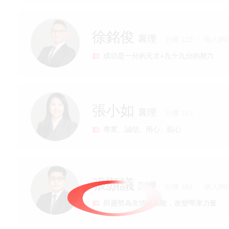
專長
耐心協助交易上問題處理，投資交易不在
經歷
下單軟體操作詳細教學
徐銘俊
襄理
元富期貨營業員
分機 122
個人網
國內期貨、海期、股票期貨、選擇權等商
成功是一分的天才+九十九分的努力
專長
擅長以淺顯易懂的表達 您不懂的金融知
熟悉海內外交易市場 讓您內外期貨都能
經歷
客製化專屬於你的交易方式 用心 貼心的
張小如
襄理
元大證券業務主任
分機 153
永豐證券業務襄理
專業、誠信、用心、貼心
專長
具證券、期貨等專業證照
經歷
專業的金融知識、海內外期貨與現股交易
張顥議
副理
逾10年期貨市場實務經驗
分機 181
個人網
與趨勢為友情緒為敵，改變帶來力量
專長
擅長投資資訊整合、波段分析及短線交易