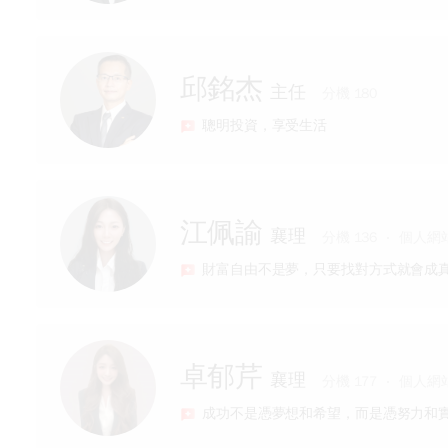
經歷
邱銘杰
主任
元富期貨營業員
分機 180
聰明投資，享受生活
專長
具期貨、證券、投信投顧等證照
專業的金融知識國內外期貨、選擇權、股
經歷
親切熱忱的服務
江佩諭
襄理
元富期貨多年資歷
分機 136
個人網
財富自由不是夢，只要找對方式就會成
專長
精通期權策略交易、技術線圖分析
擅長投資資訊整合
經歷
卓郁芹
襄理
【元富期貨喬喬】
分機 177
個人網
元富期貨營業員
成功不是憑夢想和希望，而是憑努力和