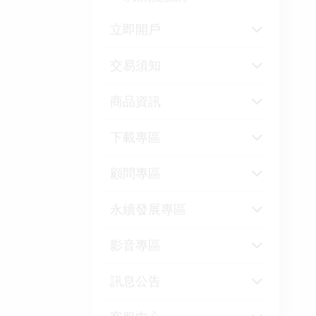
承銷
期貨經理
立即開戶
OSU
法人業務
開戶須知
交易須知
出入金資訊
商品資訊
往來銀行
商品合約規格
下載專區
基本資料變更注意事項
商品種類介紹
台灣期貨交易所
交易工具
顧問專區
表單下載專區
商品保證金
日本交易所
外匯期貨
憑證中心
智慧平台
永續發展專區
各國交易所最新公告
國內商品到期結算價
新加坡交易所
利率期貨
國外保證金
加入會員
永續發展資訊
影音專區
電子交易系統無法順利
國外開收盤到期日
香港交易所
基本金屬期貨
台灣期貨交易所
台灣期貨交易所
運作時應變措施
顧問商品
氣候變遷資訊
贏家快手教學
訊息公告
歐美交易所
軟性商品期貨
指數期貨
課程講座
公開發行公司議合
快點贏教學
農產品期貨
指數選擇權
訊息公告